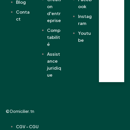
Blog
07:30
on
ook
-
Conta
d'entr
18:00
Instag
ct
eprise
ram
Same
di
Comp
Youtu
tabilit
07:30
be
-
é
14:00
Assist
Diman
ance
che
juridiq
Fermé
ue
© Domicilier.tn
CGV - CGU