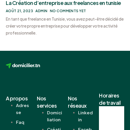
La Création d’entreprise aux freelances en tunisie
AOÛT 21, 2023
ADMIN
NO COMMENTS YET
En tant que freelance en Tunisie, vous avez peut-être décidé de
créer votre propre entreprise pour développer votre activité
professionnelle.
Horaires
A propos
Nos
Nos
de travail
services
réseaux
Adres
se
Domici
Linked
Lundi -
liation
in
Vendr
Faq
edi
Créati
Faceb