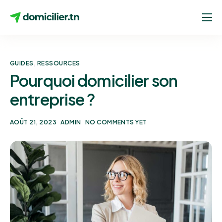
A propos
Domiciliation
GUIDES
,
RESSOURCES
Création entreprise
Pourquoi domicilier son
entreprise ?
Adresses
Contact
AOÛT 21, 2023
ADMIN
NO COMMENTS YET